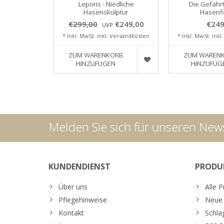
Leporis - Niedliche
Die Gefähr
Hasenskulptur
Hasenf
€299,00
€249,00
€249
UVP
* Inkl. MwSt. inkl.
Versandkosten
* Inkl. MwSt. inkl
ZUM WARENKORB
ZUM WAREN
HINZUFÜGEN
HINZUFÜG
Melden Sie sich für unseren News
KUNDENDIENST
PRODU
Über uns
Alle 
Pflegehinweise
Neue 
Kontakt
Schla