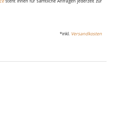
ce
steht Ihnen für sämtliche Anfragen jederzeit zur
*inkl.
Versandkosten