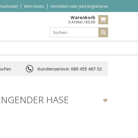
nschzettel
Mein Konto
Anmelden
oder
Jetzt Registrieren
Warenkorb
0 Artikel / €0,00
aufen
Kundenservice: 089 455 467 52
RINGENDER HASE