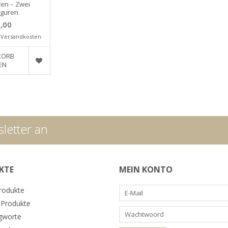
ten – Zwei
iguren
,00
.
Versandkosten
KORB
EN
letter an
KTE
MEIN KONTO
Produkte
Produkte
gworte