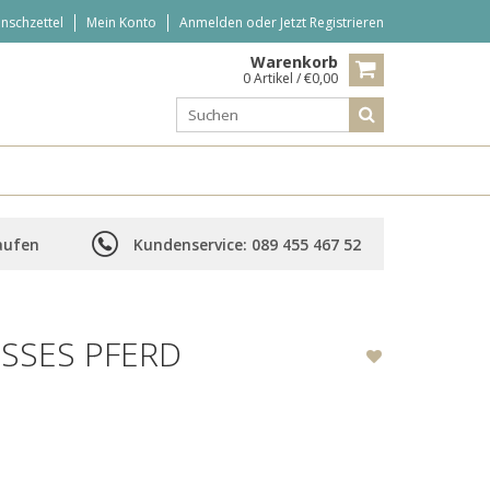
nschzettel
Mein Konto
Anmelden
oder
Jetzt Registrieren
Warenkorb
0 Artikel / €0,00
aufen
Kundenservice: 089 455 467 52
SES PFERD B