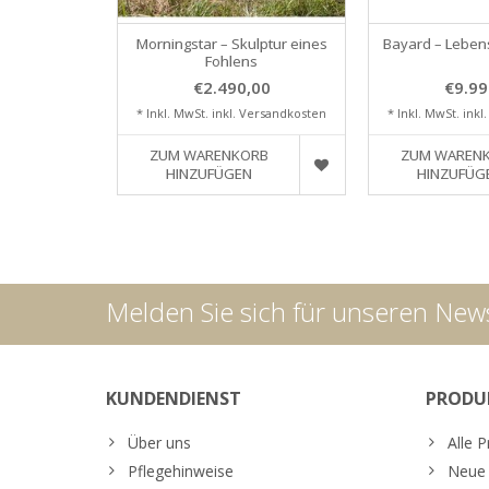
Morningstar – Skulptur eines
Bayard – Leben
Fohlens
€2.490,00
€9.99
* Inkl. MwSt. inkl.
Versandkosten
* Inkl. MwSt. inkl
ZUM WARENKORB
ZUM WAREN
HINZUFÜGEN
HINZUFÜG
Melden Sie sich für unseren News
KUNDENDIENST
PRODU
Über uns
Alle 
Pflegehinweise
Neue 