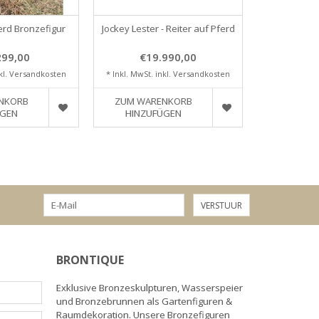
erd Bronzefigur
Jockey Lester - Reiter auf Pferd
299,00
€19.990,00
kl.
Versandkosten
* Inkl. MwSt. inkl.
Versandkosten
NKORB
ZUM WARENKORB
ÜGEN
HINZUFÜGEN
VERSTUUR
BRONTIQUE
Exklusive Bronzeskulpturen, Wasserspeier
und Bronzebrunnen als Gartenfiguren &
Raumdekoration. Unsere Bronzefiguren