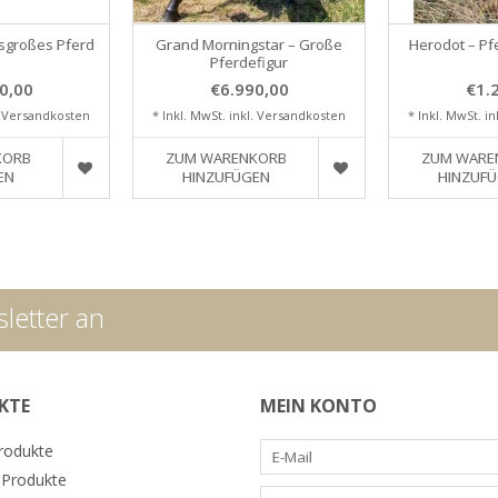
sgroßes Pferd
Grand Morningstar – Große
Herodot – Pf
Pferdefigur
0,00
€6.990,00
€1.
.
Versandkosten
* Inkl. MwSt. inkl.
Versandkosten
* Inkl. MwSt. in
KORB
ZUM WARENKORB
ZUM WARE
EN
HINZUFÜGEN
HINZUF
letter an
KTE
MEIN KONTO
Produkte
Produkte