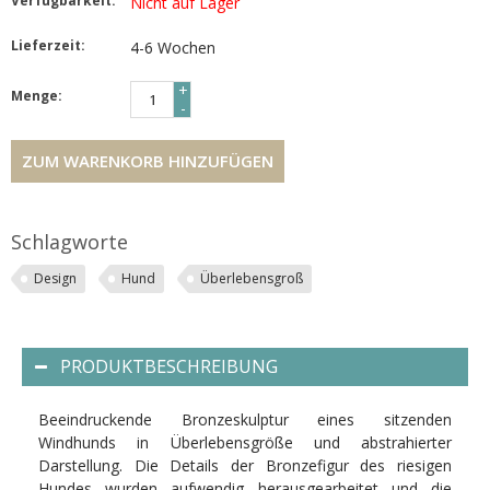
Verfügbarkeit:
Nicht auf Lager
Lieferzeit:
4-6 Wochen
+
Menge:
-
ZUM WARENKORB HINZUFÜGEN
Schlagworte
Design
Hund
Überlebensgroß
PRODUKTBESCHREIBUNG
Beeindruckende Bronzeskulptur eines sitzenden
Windhunds in Überlebensgröße und abstrahierter
Darstellung. Die Details der Bronzefigur des riesigen
Hundes wurden aufwendig herausgearbeitet und die