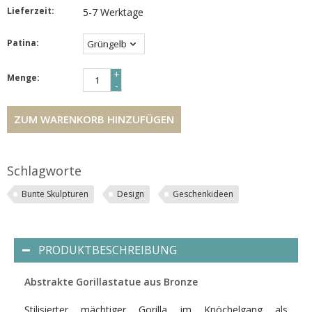
Lieferzeit:
5-7 Werktage
Patina:
*
+
Menge:
-
ZUM WARENKORB HINZUFÜGEN
Schlagworte
Bunte Skulpturen
Design
Geschenkideen
PRODUKTBESCHREIBUNG
Abstrakte Gorillastatue aus Bronze
Stilisierter mächtiger Gorilla im Knöchelgang als