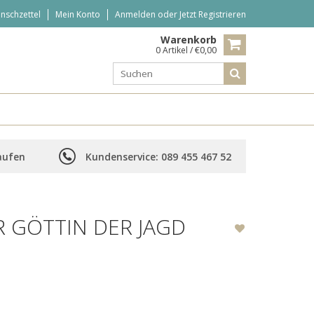
nschzettel
Mein Konto
Anmelden
oder
Jetzt Registrieren
Warenkorb
0 Artikel / €0,00
aufen
Kundenservice: 089 455 467 52
R GÖTTIN DER JAGD