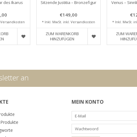
r des Ikarus
Sitzende Justitia – Bronzefigur
Venus – Sinnl
,00
€149,00
€1
.
Versandkosten
* Inkl. MwSt. inkl.
Versandkosten
* Inkl. MwSt. in
KORB
ZUM WARENKORB
ZUM WARE
EN
HINZUFÜGEN
HINZUF
letter an
KTE
MEIN KONTO
Produkte
Produkte
gworte