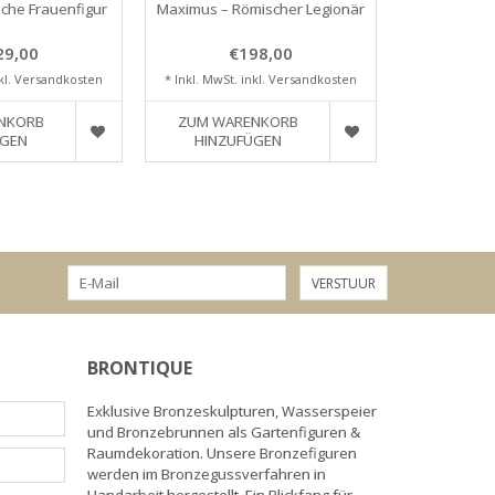
iche Frauenfigur
Maximus – Römischer Legionär
Diana –
Ja
29,00
€198,00
€
kl.
Versandkosten
* Inkl. MwSt. inkl.
Versandkosten
* Inkl. MwSt.
NKORB
ZUM WARENKORB
ZUM WA
ÜGEN
HINZUFÜGEN
HINZU
VERSTUUR
BRONTIQUE
Exklusive Bronzeskulpturen, Wasserspeier
und Bronzebrunnen als Gartenfiguren &
Raumdekoration. Unsere Bronzefiguren
werden im Bronzegussverfahren in