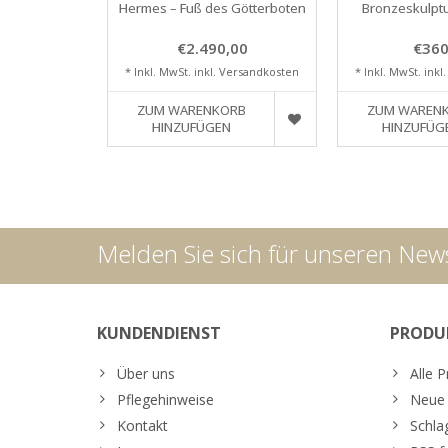
Hermes – Fuß des Götterboten
Bronzeskulptu
€2.490,00
€360
* Inkl. MwSt. inkl.
Versandkosten
* Inkl. MwSt. inkl
ZUM WARENKORB
ZUM WAREN
HINZUFÜGEN
HINZUFÜG
Melden Sie sich für unseren News
KUNDENDIENST
PRODU
Über uns
Alle 
Pflegehinweise
Neue 
Kontakt
Schla