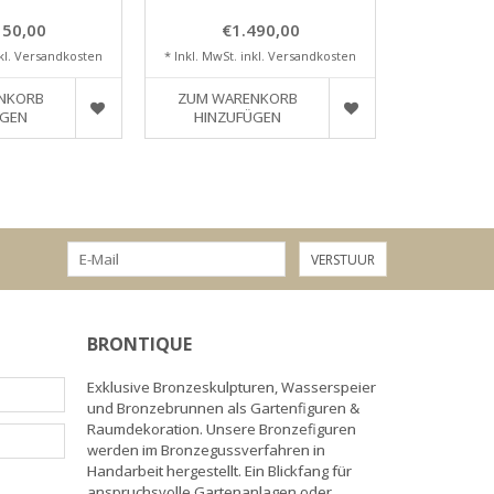
Sch
150,00
€1.490,00
€2
kl.
Versandkosten
* Inkl. MwSt. inkl.
Versandkosten
* Inkl. MwSt.
NKORB
ZUM WARENKORB
ZUM WA
ÜGEN
HINZUFÜGEN
HINZU
VERSTUUR
BRONTIQUE
Exklusive Bronzeskulpturen, Wasserspeier
und Bronzebrunnen als Gartenfiguren &
Raumdekoration. Unsere Bronzefiguren
werden im Bronzegussverfahren in
Handarbeit hergestellt. Ein Blickfang für
anspruchsvolle Gartenanlagen oder