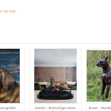
n Sie hier
.
bensgroßer
Hunter – Bronzefigur eines
Boxer – Hunde