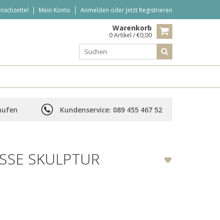
nschzettel
Mein Konto
Anmelden
oder
Jetzt Registrieren
Warenkorb
0 Artikel / €0,00
aufen
Kundenservice: 089 455 467 52
SE SKULPTUR E