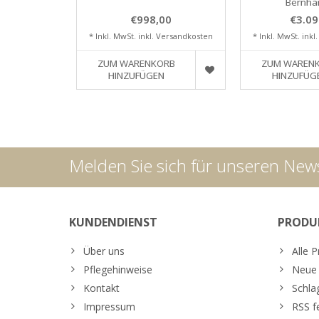
Bernha
€998,00
€3.09
* Inkl. MwSt. inkl.
Versandkosten
* Inkl. MwSt. inkl
ZUM WARENKORB
ZUM WAREN
HINZUFÜGEN
HINZUFÜG
Melden Sie sich für unseren News
KUNDENDIENST
PRODU
Über uns
Alle 
Pflegehinweise
Neue 
Kontakt
Schla
Impressum
RSS f