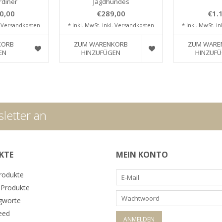
rdiner
Jagdhundes
0,00
€289,00
€1.
.
Versandkosten
* Inkl. MwSt. inkl.
Versandkosten
* Inkl. MwSt. in
KORB
ZUM WARENKORB
ZUM WARE
EN
HINZUFÜGEN
HINZUF
letter an
KTE
MEIN KONTO
Produkte
Produkte
gworte
eed