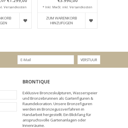
€1.299,00
€3.990,00
€
UVP
kl.
Versandkosten
* Inkl. MwSt. inkl.
Versandkosten
* Inkl. MwSt.
NKORB
ZUM WARENKORB
ZUM WA
ÜGEN
HINZUFÜGEN
HINZU
VERSTUUR
BRONTIQUE
Exklusive Bronzeskulpturen, Wasserspeier
und Bronzebrunnen als Gartenfiguren &
Raumdekoration. Unsere Bronzefiguren
werden im Bronzegussverfahren in
Handarbeit hergestellt. Ein Blickfang für
anspruchsvolle Gartenanlagen oder
Innenräume.