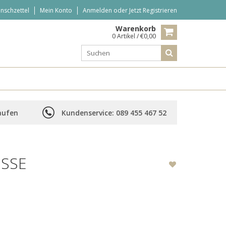
nschzettel
Mein Konto
Anmelden
oder
Jetzt Registrieren
Warenkorb
0 Artikel / €0,00
aufen
Kundenservice: 089 455 467 52
SE H