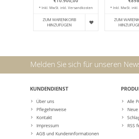
€10.900,00
€898
* Inkl. MwSt. inkl.
Versandkosten
* Inkl. MwSt. inkl
ZUM WARENKORB
ZUM WAREN
HINZUFÜGEN
HINZUFÜG
Melden Sie sich für unseren News
KUNDENDIENST
PRODU
Über uns
Alle 
Pflegehinweise
Neue 
Kontakt
Schla
Impressum
RSS f
AGB und Kundeninformationen