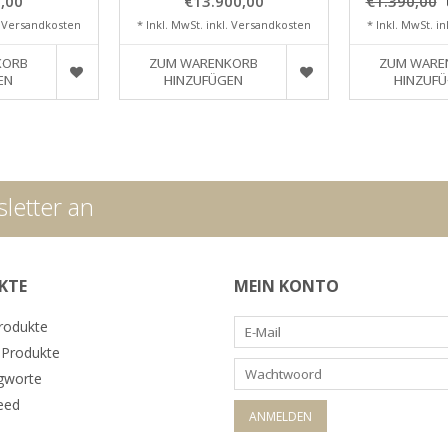
,00
€13.900,00
€1.390,00
.
Versandkosten
* Inkl. MwSt. inkl.
Versandkosten
* Inkl. MwSt. in
KORB
ZUM WARENKORB
ZUM WARE
EN
HINZUFÜGEN
HINZUF
letter an
KTE
MEIN KONTO
Produkte
Produkte
gworte
eed