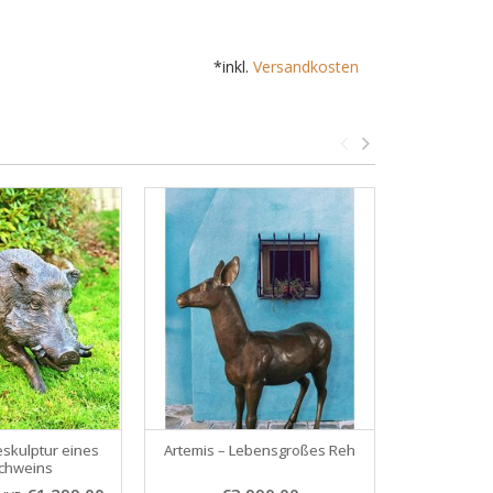
*inkl.
Versandkosten
skulptur eines
Artemis – Lebensgroßes Reh
Kib – Lebe
chweins