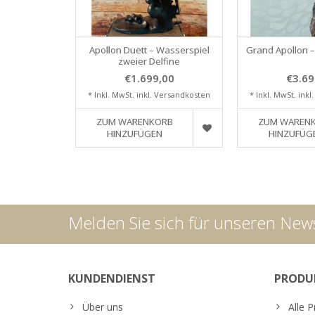
Apollon Duett – Wasserspiel
Grand Apollon –
zweier Delfine
€1.699,00
€3.69
* Inkl. MwSt. inkl.
Versandkosten
* Inkl. MwSt. inkl
ZUM WARENKORB
ZUM WAREN
HINZUFÜGEN
HINZUFÜG
Melden Sie sich für unseren News
KUNDENDIENST
PRODU
Über uns
Alle 