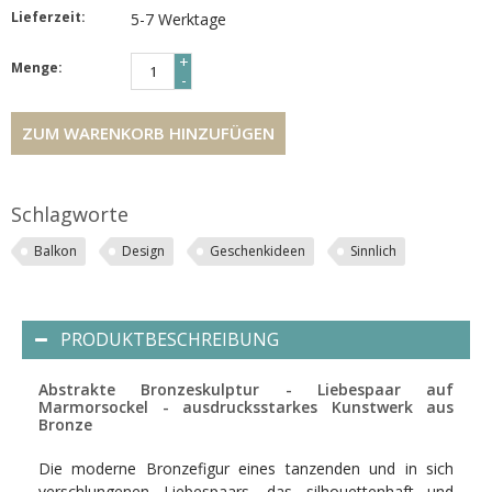
Lieferzeit:
5-7 Werktage
+
Menge:
-
ZUM WARENKORB HINZUFÜGEN
Schlagworte
Balkon
Design
Geschenkideen
Sinnlich
PRODUKTBESCHREIBUNG
Abstrakte Bronzeskulptur - Liebespaar auf
Marmorsockel - ausdrucksstarkes Kunstwerk aus
Bronze
Die moderne Bronzefigur eines tanzenden und in sich
verschlungenen Liebespaars, das silhouettenhaft und